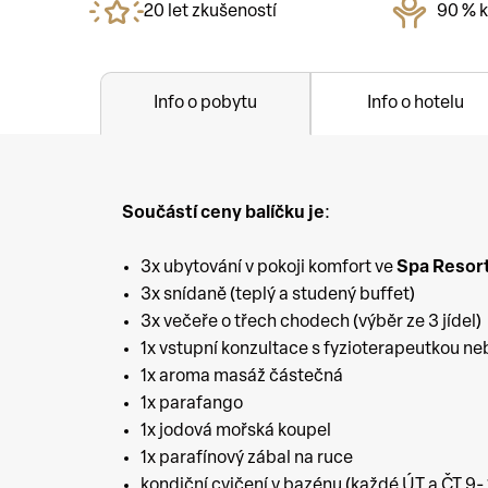
20 let zkušeností
90 % k
Info o pobytu
Info o hotelu
Součástí ceny balíčku je
:
3x ubytování v pokoji komfort ve
Spa Resort
3x snídaně (teplý a studený buffet)
3x večeře o třech chodech (výběr ze 3 jídel)
1x vstupní konzultace s fyzioterapeutkou ne
1x aroma masáž částečná
1x parafango
1x jodová mořská koupel
1x parafínový zábal na ruce
kondiční cvičení v bazénu (každé ÚT a ČT 9- 