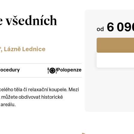
e všedních
6 09
*, Lázně Lednice
rocedury
Polopenze
lého těla či relaxační koupele. Mezi
 můžete obdivovat historické
areálu.