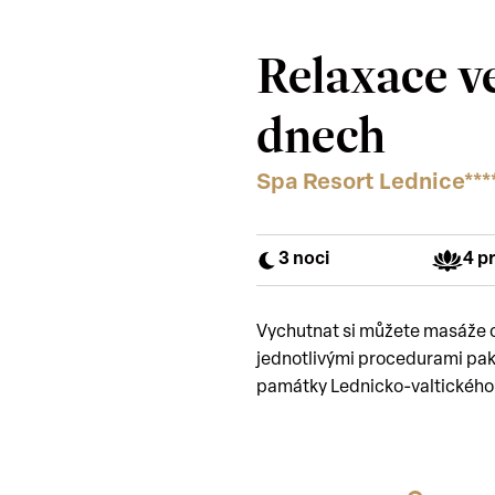
Relaxace v
dnech
Spa Resort Lednice***
3 noci
4 p
Vychutnat si můžete masáže ce
jednotlivými procedurami pak
památky Lednicko-valtického 