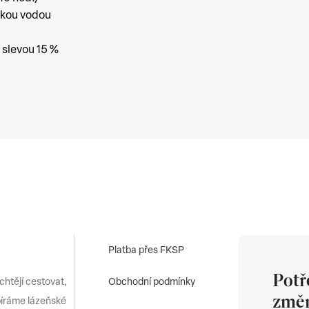
skou vodou
slevou 15 %
Platba přes FKSP
Potř
 chtějí cestovat,
Obchodní podmínky
změn
bíráme lázeňské