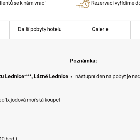
lientů se k nám vrací
Rezervaci vyřídíme d
Další pobyty hotelu
Galerie
Poznámka:
u Lednice****
,
Lázně Lednice
nástupní den na pobyt je ned
bo 1x jodová mořská koupel
10 hod.)