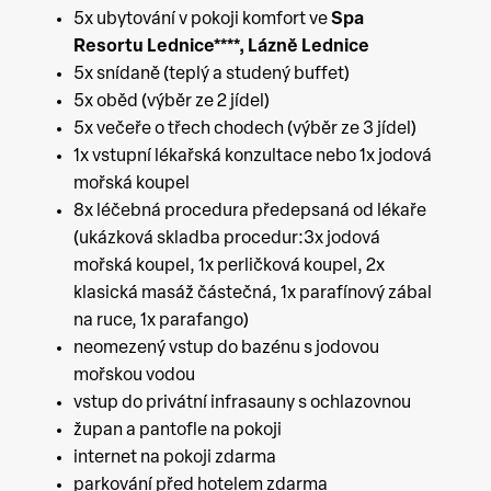
5x ubytování v pokoji komfort ve
Spa
Resortu Lednice****
,
Lázně Lednice
5x snídaně (teplý a studený buffet)
5x oběd (výběr ze 2 jídel)
5x večeře o třech chodech (výběr ze 3 jídel)
1x vstupní lékařská konzultace nebo 1x jodová
mořská koupel
8x léčebná procedura předepsaná od lékaře
(ukázková skladba procedur:3x jodová
mořská koupel, 1x perličková koupel, 2x
klasická masáž částečná, 1x parafínový zábal
na ruce, 1x parafango)
neomezený vstup do bazénu s jodovou
mořskou vodou
vstup do privátní infrasauny s ochlazovnou
župan a pantofle na pokoji
internet na pokoji zdarma
parkování před hotelem zdarma