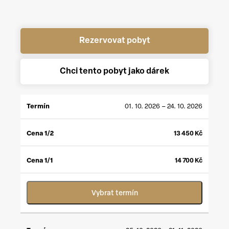
Rezervovat pobyt
Chci tento pobyt jako dárek
CENA
CENA
01. 10. 2026 – 24. 10. 2026
TERMÍN
1/2
*
1/1
**
13 450
Kč
14 700
Kč
Vybrat termín