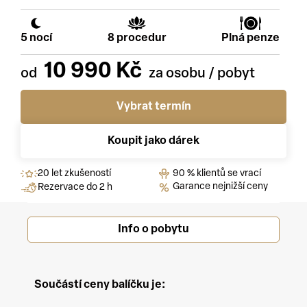
5 nocí
8 procedur
Plná penze
10 990 Kč
Vybrat termín
Koupit jako dárek
20 let zkušeností
90 % klientů se vrací
Garance nejnižší ceny
Rezervace do 2 h
Info o pobytu
Součástí ceny balíčku je
: