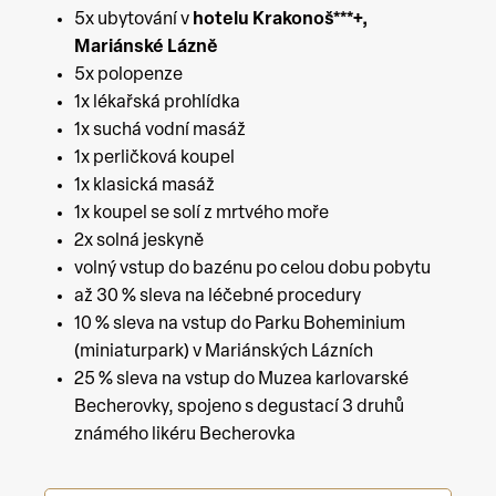
5x ubytování v
hotelu Krakonoš***+,
Mariánské Lázně
5x polopenze
1x lékařská prohlídka
1x suchá vodní masáž
1x perličková koupel
1x klasická masáž
1x koupel se solí z mrtvého moře
2x solná jeskyně
volný vstup do bazénu po celou dobu pobytu
až 30 % sleva na léčebné procedury
10 % sleva na vstup do Parku Boheminium
(miniaturpark) v Mariánských Lázních
25 % sleva na vstup do Muzea karlovarské
Becherovky, spojeno s degustací 3 druhů
známého likéru Becherovka