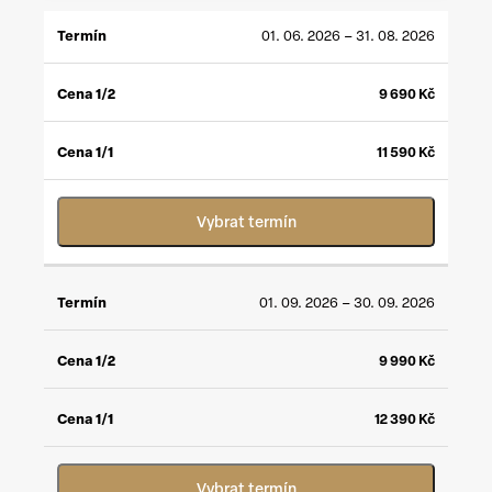
CENA
CENA
01. 06. 2026 – 31. 08. 2026
TERMÍN
1/2
*
1/1
**
9 690
Kč
11 590
Kč
Vybrat termín
01. 09. 2026 – 30. 09. 2026
9 990
Kč
12 390
Kč
Vybrat termín