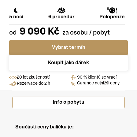
5 nocí
6 procedur
Polopenze
9 090 Kč
Vybrat termín
Koupit jako dárek
20 let zkušeností
90 % klientů se vrací
Garance nejnižší ceny
Rezervace do 2 h
Info o pobytu
Součástí ceny balíčku je: