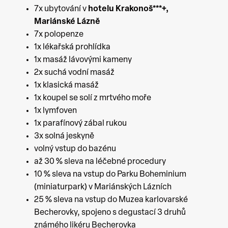
7x ubytování v
hotelu Krakonoš***+,
Mariánské Lázně
7x polopenze
1x lékařská prohlídka
1x masáž lávovými kameny
2x suchá vodní masáž
1x klasická masáž
1x koupel se solí z mrtvého moře
1x lymfoven
1x parafínový zábal rukou
3x solná jeskyně
volný vstup do bazénu
až 30 % sleva na léčebné procedury
10 % sleva na vstup do Parku Boheminium
(miniaturpark) v Mariánských Lázních
25 % sleva na vstup do Muzea karlovarské
Becherovky, spojeno s degustací 3 druhů
známého likéru Becherovka