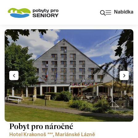
Nabídka
Pobyt pro náročné
Hotel Krakonoš ***, Mariánské Lázně