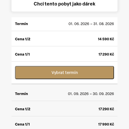
Chci tento pobyt jako dárek
CENA
CENA
01. 06. 2026 – 31. 08. 2026
TERMÍN
1/2
*
1/1
**
14 590
Kč
17 290
Kč
Vybrat termín
01. 09. 2026 – 30. 09. 2026
17 290
Kč
17 990
Kč