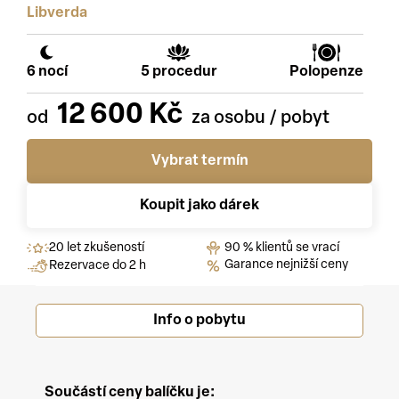
Libverda
6 nocí
5 procedur
Polopenze
12 600 Kč
Vybrat termín
Koupit jako dárek
20 let zkušeností
90 % klientů se vrací
Garance nejnižší ceny
Rezervace do 2 h
Info o pobytu
Součástí ceny balíčku je: