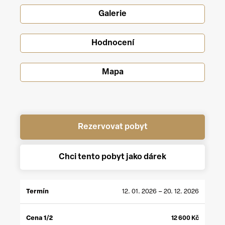
Galerie
Hodnocení
Mapa
Rezervovat pobyt
Chci tento pobyt jako dárek
CENA
CENA
12. 01. 2026 – 20. 12. 2026
TERMÍN
1/2
*
1/1
**
12 600
Kč