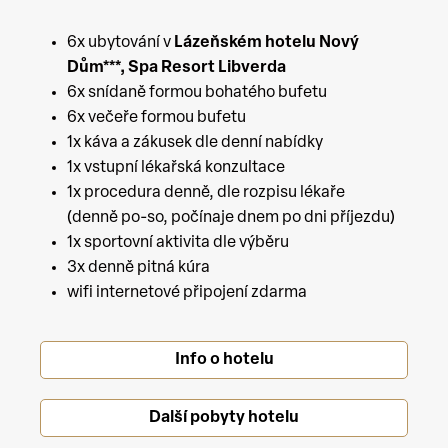
6x ubytování v
Lázeňském hotelu Nový
Dům***, Spa Resort Libverda
6x snídaně formou bohatého bufetu
6x večeře formou bufetu
1x káva a zákusek dle denní nabídky
1x vstupní lékařská konzultace
1x procedura denně, dle rozpisu lékaře
(denně po-so, počínaje dnem po dni příjezdu)
1x sportovní aktivita dle výběru
3x denně pitná kúra
wifi internetové připojení zdarma
Info o hotelu
Další pobyty hotelu