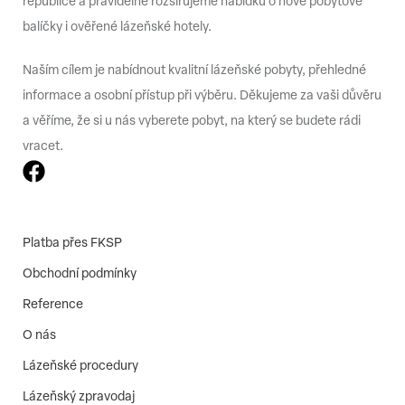
republice a pravidelně rozšiřujeme nabídku o nové pobytové
balíčky i ověřené lázeňské hotely.
Naším cílem je nabídnout kvalitní lázeňské pobyty, přehledné
informace a osobní přístup při výběru. Děkujeme za vaši důvěru
a věříme, že si u nás vyberete pobyt, na který se budete rádi
vracet.
Platba přes FKSP
Obchodní podmínky
Reference
O nás
Lázeňské procedury
Lázeňský zpravodaj