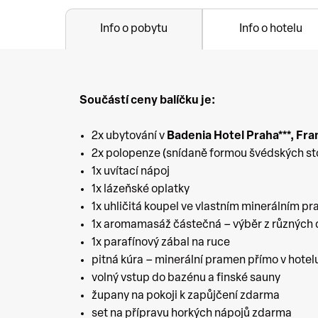
Info o pobytu
Info o hotelu
Součástí ceny balíčku je:
2x ubytování v
Badenia Hotel Praha***
,
Fra
2x polopenze (snídaně formou švédských sto
1x uvítací nápoj
1x lázeňské oplatky
1x uhličitá koupel ve vlastním minerálním p
1x aromamasáž částečná – výběr z různých 
1x parafínový zábal na ruce
pitná kúra – minerální pramen přímo v hotel
volný vstup do bazénu a finské sauny
župany na pokoji k zapůjčení zdarma
set na přípravu horkých nápojů zdarma