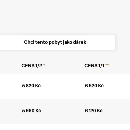
Chci tento pobyt jako dárek
CENA 1/2
*
CENA 1/1
**
5 820
Kč
6 520
Kč
5 660
Kč
6 120
Kč