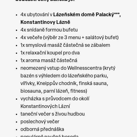
4x ubytování v
Lázeňském domě Palacký***,
Konstantinovy Lázně
4x snídaně formou bufetu
4x večeře (výběr ze 3 menu + salátový bufet)
1x smyslová masáž částečná se zábalem
1x relaxační koupel pro dva
1x aroma masáž částečná
neomezený vstup do Wellnesscentra (krytý
bazén s výhledem do lázeňského parku,
vířivky, Kneippův chodník, finská sauna,
biosauna, parní lázeň, fitness)
vycházka s průvodcem do okolí
Konstantinových Lázní
taneční večer s živou hudbou
poslechový večer
odborná přednáška