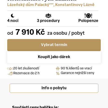
Lázeňský dům Palacký***, Konstantinovy Lázně
4 noci
3 procedury
Polopenze
7 910 Kč
Vybrat termín
Koupit jako dárek
20 let zkušeností
90 % klientů se vrací
Garance nejnižší ceny
Rezervace do 2 h
Info o pobytu
Součástí ceny balíčku je: