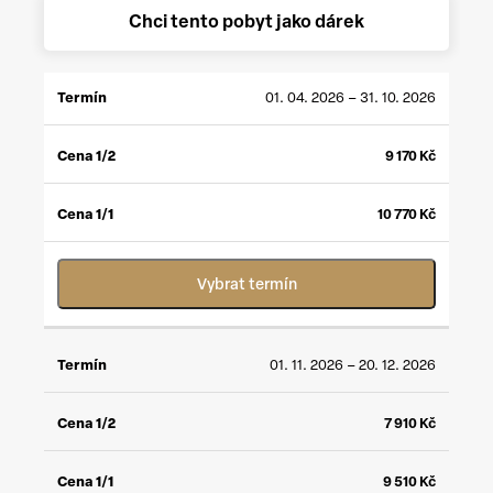
Chci tento pobyt jako dárek
CENA
CENA
01. 04. 2026 – 31. 10. 2026
TERMÍN
1/2
*
1/1
**
9 170
Kč
10 770
Kč
Vybrat termín
01. 11. 2026 – 20. 12. 2026
7 910
Kč
9 510
Kč