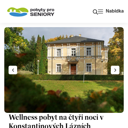
Nabídka
Wellness pobyt na čtyři noci v
Konstantinových Lázních