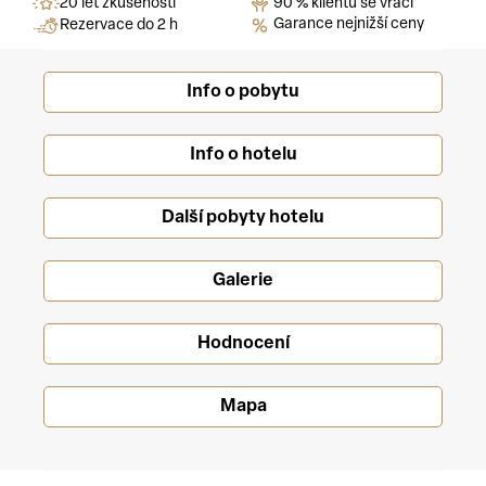
20 let zkušeností
90 % klientů se vrací
Garance nejnižší ceny
Rezervace do 2 h
Info o pobytu
Info o hotelu
Další pobyty hotelu
Galerie
Hodnocení
Mapa