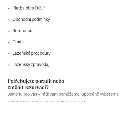
Platba přes FKSP
Obchodní podmínky
Reference
O nás
Lázeňské procedury
Lázeňský zpravodaj
Potřebujete poradit nebo
změnit rezervaci?
Jsme tu pro vás – rádi vám pomůžeme. Společně vybereme
pobyt, který vám bude opravdu vyhovovat.
732 220 210
(Po-pá 8:00 - 16:00)
info@pobytyproseniory.cz