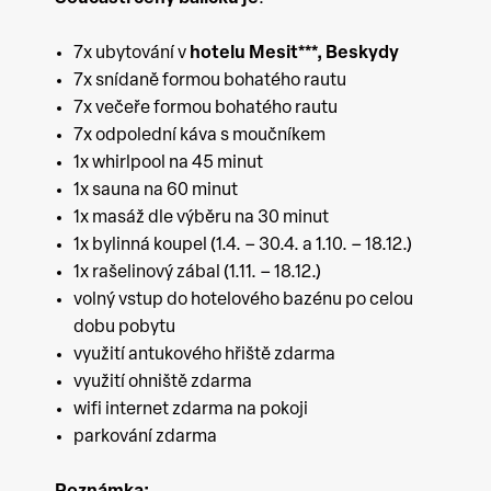
7x ubytování v
hotelu Mesit***,
Beskydy
7x snídaně formou bohatého rautu
7x večeře formou bohatého rautu
7x odpolední káva s moučníkem
1x whirlpool na 45 minut
1x sauna na 60 minut
1x masáž dle výběru na 30 minut
1x bylinná koupel (1.4. – 30.4. a 1.10. – 18.12.)
1x rašelinový zábal (1.11. – 18.12.)
volný vstup do hotelového bazénu po celou
dobu pobytu
využití antukového hřiště zdarma
využití ohniště zdarma
wifi internet zdarma na pokoji
parkování zdarma