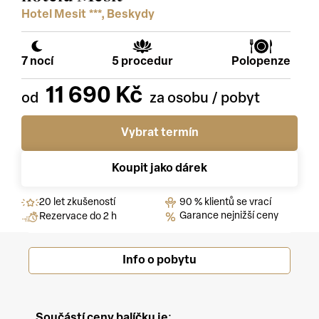
Hotel Mesit ***, Beskydy
7 nocí
5 procedur
Polopenze
11 690 Kč
Vybrat termín
Koupit jako dárek
20 let zkušeností
90 % klientů se vrací
Garance nejnižší ceny
Rezervace do 2 h
Info o pobytu
Součástí ceny balíčku je
: