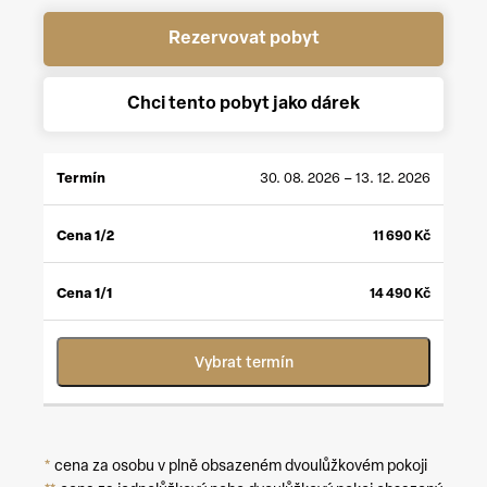
Rezervovat pobyt
Chci tento pobyt jako dárek
CENA
CENA
30. 08. 2026 – 13. 12. 2026
TERMÍN
1/2
*
1/1
**
11 690
Kč
14 490
Kč
Vybrat termín
*
cena za osobu v plně obsazeném dvoulůžkovém pokoji