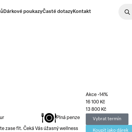
tů
Dárkové poukazy
Časté dotazy
Kontakt
Akce -14%
16 100 Kč
13 800 Kč
ur
Plná penze
Vybrat termín
e zase fit. Čeká Vás úžasný wellness
Koupit jako dárek