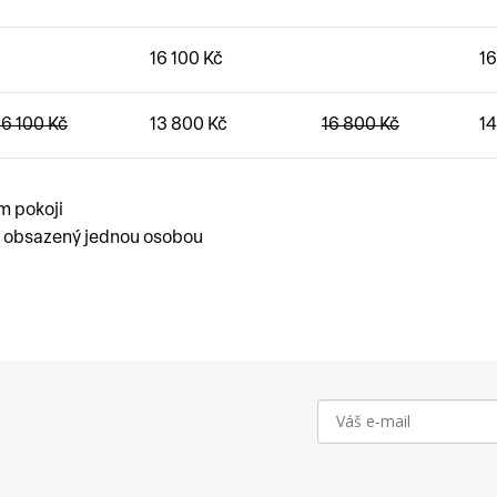
16 100
Kč
1
16 100
Kč
13 800
Kč
16 800
Kč
1
m pokoji
j obsazený jednou osobou