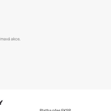
jímavá akce.
Platba přes FKSP