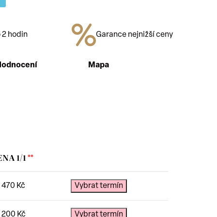
 2 hodin
Garance nejnižší ceny
Hodnocení
Mapa
ENA 1/1
**
5 470
Kč
Vybrat termín
8 200
Kč
Vybrat termín