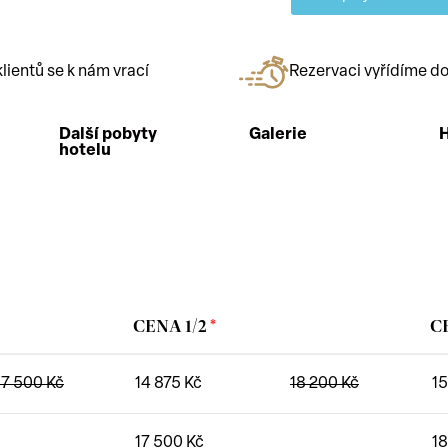
lientů se k nám vrací
Rezervaci vyřídíme do
Další pobyty
Galerie
hotelu
CENA 1/2
*
C
17 500
Kč
14 875
Kč
18 200
Kč
1
17 500
Kč
1