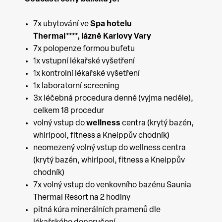
7x ubytování ve
Spa hotelu
Thermal****
,
lázně Karlovy Vary
7x polopenze formou bufetu
1x vstupní lékařské vyšetření
1x kontrolní lékařské vyšetření
1x laboratorní screening
3x léčebná procedura denně (vyjma neděle),
celkem 18 procedur
volný vstup do
wellness
centra (krytý bazén,
whirlpool, fitness a Kneippův chodník)
neomezený volný vstup do wellness centra
(krytý bazén, whirlpool, fitness a Kneippův
chodník)
7x volný vstup do venkovního bazénu Saunia
Thermal Resort na 2 hodiny
pitná kúra minerálních pramenů dle