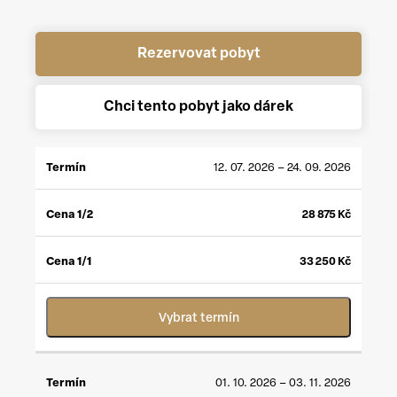
Rezervovat pobyt
Chci tento pobyt jako dárek
CENA
CENA
12. 07. 2026 – 24. 09. 2026
TERMÍN
1/2
*
1/1
**
28 875
Kč
33 250
Kč
Vybrat termín
01. 10. 2026 – 03. 11. 2026