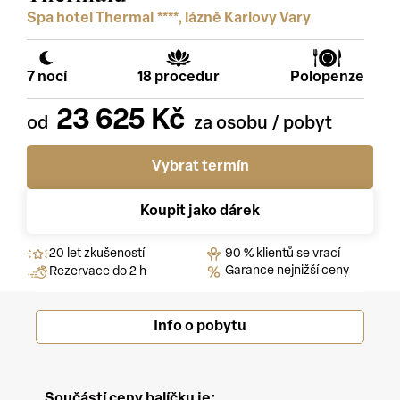
Spa hotel Thermal ****, lázně Karlovy Vary
7 nocí
18 procedur
Polopenze
23 625 Kč
Vybrat termín
Koupit jako dárek
20 let zkušeností
90 % klientů se vrací
Garance nejnižší ceny
Rezervace do 2 h
Info o pobytu
Součástí ceny balíčku je: