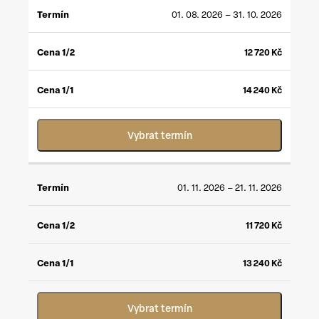
CENA
CENA
01. 08. 2026 – 31. 10. 2026
TERMÍN
1/2
*
1/1
**
12 720
Kč
14 240
Kč
Vybrat termín
01. 11. 2026 – 21. 11. 2026
11 720
Kč
13 240
Kč
Vybrat termín