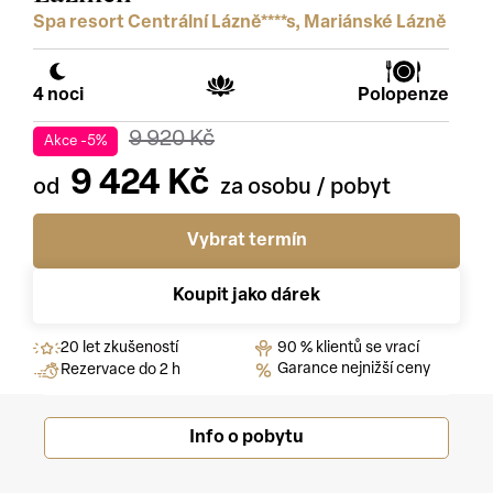
Spa resort Centrální Lázně****s, Mariánské Lázně
4 noci
Polopenze
9 920 Kč
Akce -5%
9 424 Kč
Vybrat termín
Koupit jako dárek
20 let zkušeností
90 % klientů se vrací
Garance nejnižší ceny
Rezervace do 2 h
Info o pobytu