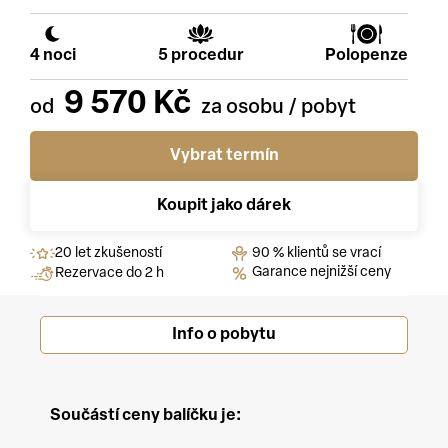
4 noci
5 procedur
Polopenze
9 570 Kč
Vybrat termín
Koupit jako dárek
20 let zkušeností
90 % klientů se vrací
Garance nejnižší ceny
Rezervace do 2 h
Info o pobytu
Součástí ceny balíčku je: