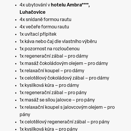
4x ubytování v
hotelu Ambra****,
Luhačovice
4x snídaně formou rautu
4x večeře formou rautu
1x uvítací přípitek
1x káva nebo čaj dle vlastního výběru
1x pozornost na rozloučenou
1x regenerační zábal – pro dámy
1x masáž čokoládovým olejem – pro dámy
1x relaxační koupel – pro dámy
1x celotělový čokoládový zábal – pro dámy
1x kyslíková kúra – pro dámy
1x regenerační zábal – pro pány
1x masáž se sílou jalovce – pro pány
1x relaxační koupel s jalovcovým olejem – pro
pány
1x celotělový regenerační zábal – pro pány
1x kyslíková kúra – pro pány