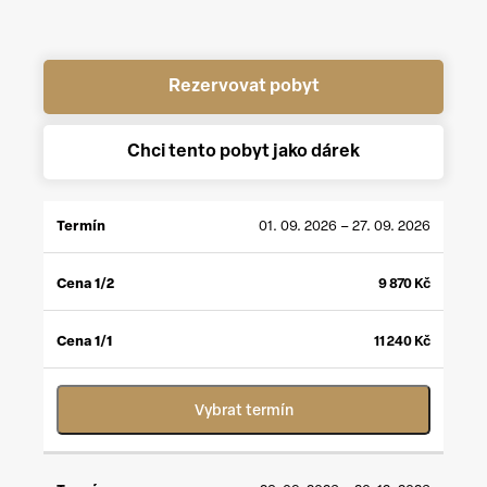
Rezervovat pobyt
Chci tento pobyt jako dárek
CENA
CENA
01. 09. 2026 – 27. 09. 2026
TERMÍN
1/2
*
1/1
**
9 870
Kč
11 240
Kč
Vybrat termín