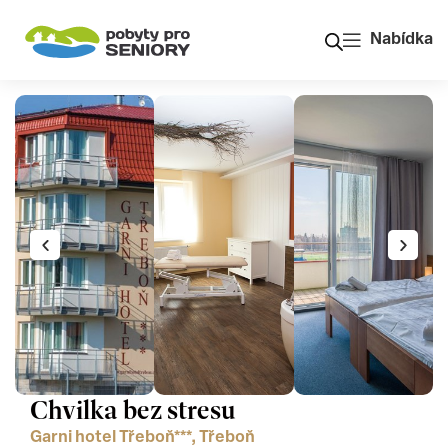
Nabídka
Chvilka bez stresu
Garni hotel Třeboň***, Třeboň