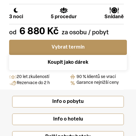
3 noci
5 procedur
Snídaně
6 880 Kč
Vybrat termín
Koupit jako dárek
20 let zkušeností
90 % klientů se vrací
Garance nejnižší ceny
Rezervace do 2 h
Info o pobytu
Info o hotelu