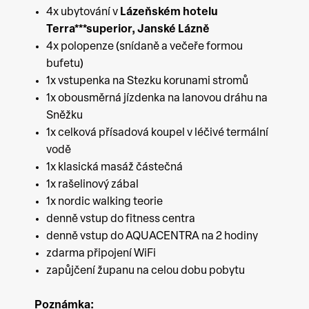
4x ubytování v
Lázeňském hotelu
Terra***superior, Janské Lázně
4x polopenze (snídaně a večeře formou
bufetu)
1x vstupenka na Stezku korunami stromů
1x obousměrná jízdenka na lanovou dráhu na
Sněžku
1x celková přísadová koupel v léčivé termální
vodě
1x klasická masáž částečná
1x rašelinový zábal
1x nordic walking teorie
denně vstup do fitness centra
denně vstup do AQUACENTRA na 2 hodiny
zdarma připojení WiFi
zapůjčení županu na celou dobu pobytu
Poznámka: