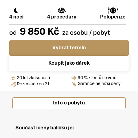
4 noci
4 procedury
Polopenze
9 850 Kč
Vybrat termín
Koupit jako dárek
20 let zkušeností
90 % klientů se vrací
Garance nejnižší ceny
Rezervace do 2 h
Info o pobytu
Součástí ceny balíčku je: