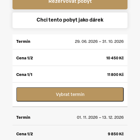
Rezervovat pobyt
Chci tento pobyt jako dárek
CENA
CENA
29. 06. 2026 – 31. 10. 2026
TERMÍN
1/2
*
1/1
**
10 450
Kč
11 800
Kč
Vybrat termín
01. 11. 2026 – 13. 12. 2026
9 850
Kč