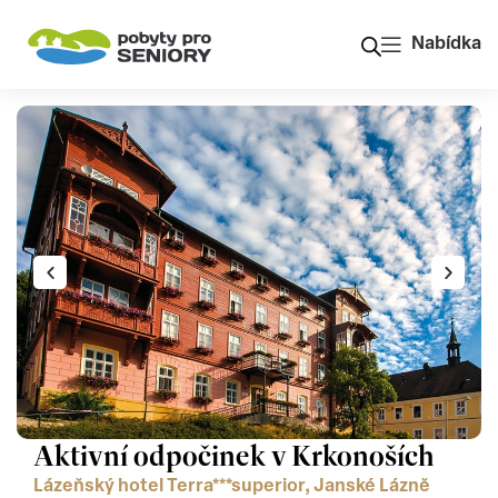
Nabídka
Aktivní odpočinek v Krkonoších
Lázeňský hotel Terra***superior, Janské Lázně