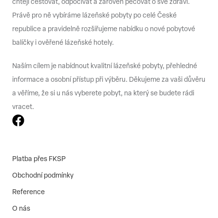
chtějí cestovat, odpočívat a zároveň pečovat o své zdraví.
Právě pro ně vybíráme lázeňské pobyty po celé České
republice a pravidelně rozšiřujeme nabídku o nové pobytové
balíčky i ověřené lázeňské hotely.
Naším cílem je nabídnout kvalitní lázeňské pobyty, přehledné
informace a osobní přístup při výběru. Děkujeme za vaši důvěru
a věříme, že si u nás vyberete pobyt, na který se budete rádi
vracet.
Platba přes FKSP
Obchodní podmínky
Reference
O nás