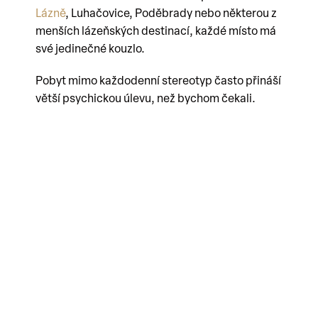
Lázně
, Luhačovice, Poděbrady nebo některou z
menších lázeňských destinací, každé místo má
své jedinečné kouzlo.
Pobyt mimo každodenní stereotyp často přináší
větší psychickou úlevu, než bychom čekali.
Jednou za rok může být tím
nejlepším zvykem
Stále více seniorů si dnes vybírá lázeňské
pobyty jako samoplátci. Mohou si zvolit hotel,
délku pobytu i zaměření procedur přesně podle
svých potřeb. Nemusejí čekat na schválení
pojišťovnou a často zjistí, že týden kvalitního
odpočinku stojí méně, než původně