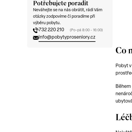
Potřebujete poradit
Neváhejte se na nás obrátit, rádi Vám
otázky zodpovíme či poradíme při
výběru pobytu.
732 220 210
(Po-pá 8:00 - 16:00)
info@pobytyproseniory.cz
Co 
Pobyt v
prostř
Během d
nenároč
ubytová
Léčb