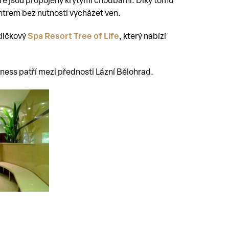
eré jsou propojeny krytými chodbami. Díky tomu
trem bez nutnosti vycházet ven.
zdičkový
Spa Resort Tree of Life
, který nabízí
ness patří mezi přednosti Lázní Bělohrad.