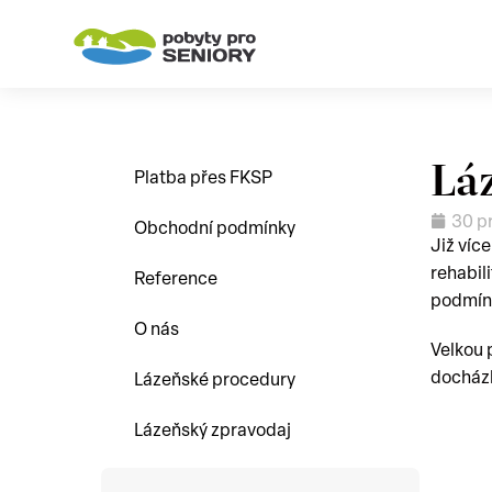
Lá
Platba přes FKSP
30 p
Obchodní podmínky
Již víc
rehabili
Reference
podmínk
O nás
Velkou 
docházk
Lázeňské procedury
Lázeňský zpravodaj