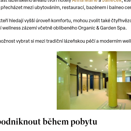
část lázeňského areálu tvoří hotely
Anna Marie
a
Janeček
, kt
přecházet mezi ubytováním, restaurací, bazénem i balneo cen
kteří hledají vyšší úroveň komfortu, mohou zvolit také čtyřhvě
 wellness zázemí včetně oblíbeného Organic & Garden Spa.
ožnost vybrat si mezi tradiční lázeňskou péčí a moderním well
podniknout během pobytu