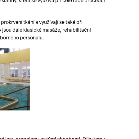
 slatiny, která se využívá při celé řadě procedur
rokrvení tkání a využívají se také při
 jsou dále klasické masáže, rehabilitační
odborného personálu.