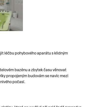
ojit léčbu pohybového aparátu s klidným
telovém bazénu a zbytek času věnovat
Díky propojeným budovám se navíc mezi
znivého počasí.