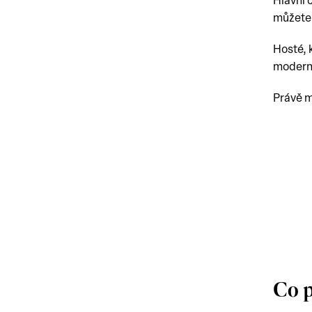
Hlavní 
můžete 
Hosté, 
moderní
Právě m
Co 