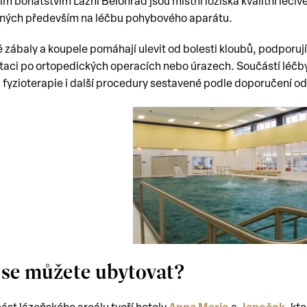
ím bohatstvím Lázní Bělohrad jsou místní ložiska kvalitní léčivé
ných především na léčbu pohybového aparátu.
 zábaly a koupele pomáhají ulevit od bolesti kloubů, podporují p
itaci po ortopedických operacích nebo úrazech. Součástí léčby
, fyzioterapie i další procedury sestavené podle doporučení 
 se můžete ubytovat?