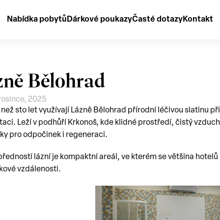
Nabídka pobytů
Dárkové poukazy
Časté dotazy
Kontakt
zně Bělohrad
rosince, 2025
e než sto let využívají Lázně Bělohrad přírodní léčivou slatinu 
taci. Leží v podhůří Krkonoš, kde klidné prostředí, čistý vzduch 
y pro odpočinek i regeneraci.
předností lázní je kompaktní areál, ve kterém se většina hotelů
ové vzdálenosti.