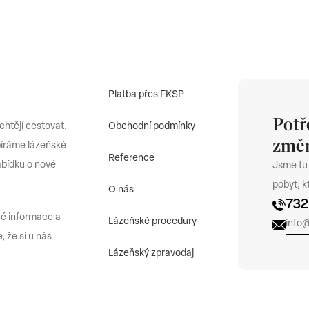
Platba přes FKSP
Potř
 chtějí cestovat,
Obchodní podmínky
změn
bíráme lázeňské
Reference
abídku o nové
Jsme tu
pobyt, 
O nás
732
né informace a
Lázeňské procedury
info
, že si u nás
Lázeňský zpravodaj