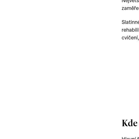
Největš
zaměře
Slatinné
rehabil
cvičení
Kde