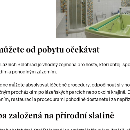
můžete od pobytu očekávat
 Lázních Bělohrad je vhodný zejména pro hosty, kteří chtějí sp
edím a pohodlným zázemím.
ne můžete absolvovat léčebné procedury, odpočinout si v ho
ným procházkám po lázeňských parcích nebo okolní krajině. 
ním, restaurací a procedurami pohodlně dostanete i za nepří
a založená na přírodní slatině