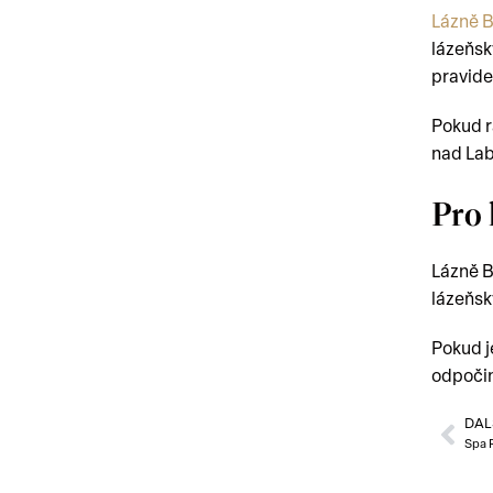
Lázně 
lázeňsk
pravide
Pokud r
nad Lab
Pro
Lázně B
lázeňsk
Pokud j
odpočin
DAL
Spa 