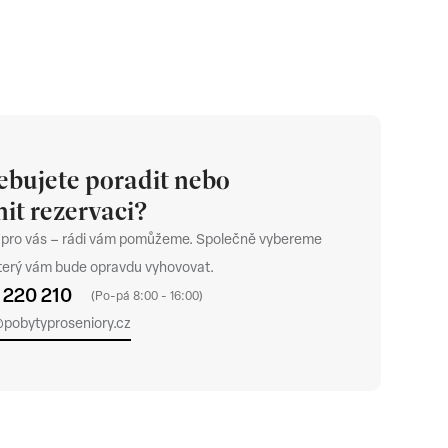
ebujete poradit nebo
it rezervaci?
 pro vás – rádi vám pomůžeme. Společně vybereme
který vám bude opravdu vyhovovat.
 220 210
(Po-pá 8:00 - 16:00)
@pobytyproseniory.cz