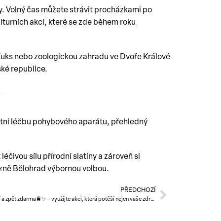
. Volný čas můžete strávit procházkami po
turních akcí, které se zde během roku
l Kuks nebo zoologickou zahradu ve Dvoře Králové
ské republice.
?
itní léčbu pohybového aparátu, přehledný
éčivou sílu přírodní slatiny a zároveň si
zně Bělohrad výbornou volbou.
PŘEDCHOZÍ
Vlakem do lázní a zpět zdarma🚆✨ – využijte akci, která potěší nejen vaše zdraví