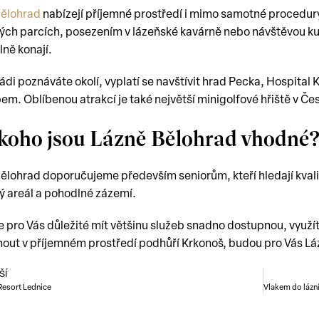
Bělohrad
nabízejí příjemné prostředí i mimo samotné procedury
ých parcích, posezením v lázeňské kavárně nebo návštěvou kul
lně konají.
ádi poznáváte okolí, vyplatí se navštívit hrad Pecka, Hospita
em. Oblíbenou atrakcí je také největší minigolfové hřiště v Če
 koho jsou Lázně Bělohrad vhodné
ělohrad doporučujeme především seniorům, kteří hledají kval
ý areál a pohodlné zázemí.
e pro Vás důležité mít většinu služeb snadno dostupnou, využít l
out v příjemném prostředí podhůří Krkonoš, budou pro Vás Lá
ŠÍ
Resort Lednice