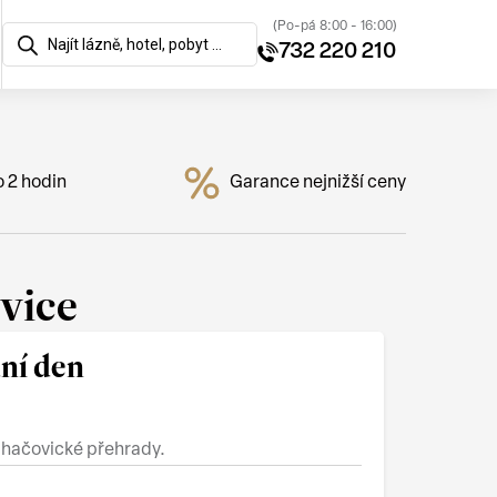
(Po-pá 8:00 - 16:00)
732 220 210
o 2 hodin
Garance nejnižší ceny
vice
ní den
luhačovické přehrady.