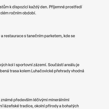
stům k dispozici každý den. Příjemné prostředí
každém ročním období.
r a restaurace s tanečním parketem, kde se
ých kol i sportovní zázemí. Součástí areálu je
 oblíbená trasa kolem Luhačovické přehrady vhodná
ou známé především léčivými minerálními
 lázeňské tradice, okolní přírody a bohatých