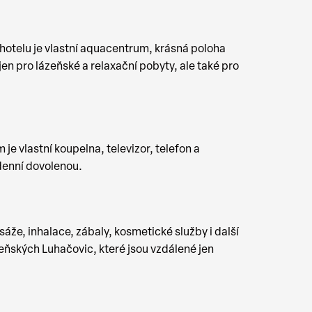
hotelu je vlastní aquacentrum, krásná poloha
en pro lázeňské a relaxační pobyty, ale také pro
e vlastní koupelna, televizor, telefon a
ýdenní dovolenou.
že, inhalace, zábaly, kosmetické služby i další
eňských Luhačovic, které jsou vzdálené jen