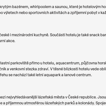
 krytým bazénem, whirlpoolem a saunou, které je hotelovým ho
i po výletech nebo sportovních aktivitách a zpříjemní pobyt v 
eské i mezinárodní kuchyně. Součástí hotelu je také snack ba
urní akce.
vlastní parkoviště přímo u hotelu, aquacentrum, půjčovna horsk
ulečník a venkovní stezka zdraví. V těsné blízkosti hotelu vede
m břehu se nachází také letní aquapark a lanové centrum.
 mezi nejvyhledávanější lázeňská města v České republice. Js
 a příjemnou atmosférou lázeňských parků a kolonády. Spojení