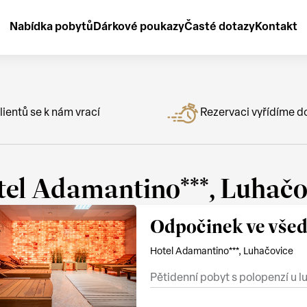
Nabídka pobytů
Dárkové poukazy
Časté dotazy
Kontakt
lientů se k nám vrací
Rezervaci vyřídíme d
el Adamantino***, Luhačo
Odpočinek ve všed
Hotel Adamantino***, Luhačovice
Pětidenní pobyt s polopenzí u 