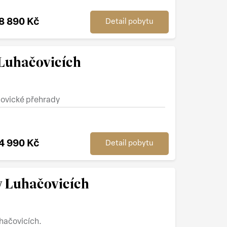
8 890 Kč
Detail pobytu
 Luhačovicích
čovické přehrady
4 990 Kč
Detail pobytu
v Luhačovicích
uhačovicích.