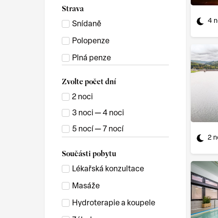
Strava
4 n
Snídaně
Polopenze
Plná penze
Zvolte počet dní
2 noci
3 noci — 4 noci
5 nocí — 7 nocí
2 n
Součásti pobytu
Lékařská konzultace
Masáže
Hydroterapie a koupele