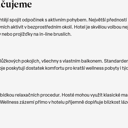
učujeme
ějí spojit odpočinek s aktivním pohybem. Největší předností 
ch aktivit v bezprostředním okolí. Hotel je skvělou volbou nej
y nebo projížďky na in-line bruslích.
ílůžkových pokojích, všechny s vlastním balkonem. Standardem j
je poskytují dostatek komfortu pro kratší wellness pobyty i t
bídkou relaxačních procedur. Hosté mohou využít klasické masá
ellness zázemí přímo v hotelu příjemně doplňuje blízkost láz