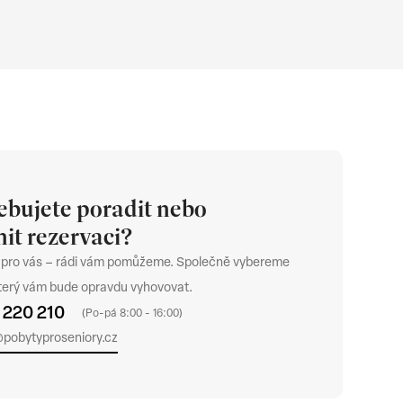
ebujete poradit nebo
it rezervaci?
 pro vás – rádi vám pomůžeme. Společně vybereme
který vám bude opravdu vyhovovat.
 220 210
(Po-pá 8:00 - 16:00)
@pobytyproseniory.cz