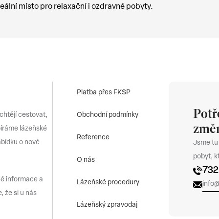
eální místo pro relaxační i ozdravné pobyty.
Platba přes FKSP
Potř
 chtějí cestovat,
Obchodní podmínky
změn
bíráme lázeňské
Reference
abídku o nové
Jsme tu
pobyt, 
O nás
732
né informace a
Lázeňské procedury
info
, že si u nás
Lázeňský zpravodaj