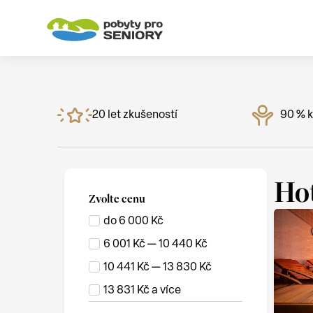
20 let zkušeností
90 % k
Hot
Zvolte cenu
do 6 000 Kč
6 001 Kč — 10 440 Kč
10 441 Kč — 13 830 Kč
13 831 Kč a více