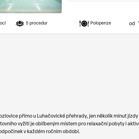
ocí
5 procedur
Polopenze
zlovice přímo u Luhačovické přehrady, jen několik minut jízdy
ního vyžití je oblíbeným místem pro relaxační pobyty i aktiv
o odpočinek v každém ročním období.