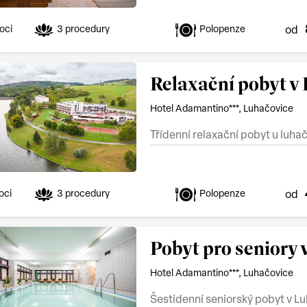
oci
3 procedury
Polopenze
Relaxační pobyt v
Hotel Adamantino***, Luhačovice
Třídenní relaxační pobyt u luha
oci
3 procedury
Polopenze
Pobyt pro seniory 
Hotel Adamantino***, Luhačovice
Šestidenní seniorský pobyt v L