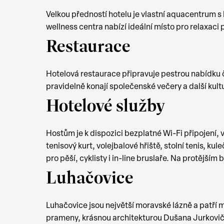
Velkou předností hotelu je vlastní aquacentrum s
wellness centra nabízí ideální místo pro relaxac
Restaurace
Hotelová restaurace připravuje pestrou nabídku č
pravidelně konají společenské večery a další kult
Hotelové služby
Hostům je k dispozici bezplatné Wi-Fi připojení, 
tenisový kurt, volejbalové hřiště, stolní tenis, k
pro pěší, cyklisty i in-line bruslaře. Na protější
Luhačovice
Luhačovice jsou největší moravské lázně a patří
prameny, krásnou architekturou Dušana Jurkoviče