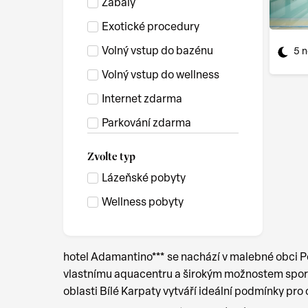
Zábaly
Exotické procedury
Volný vstup do bazénu
5 n
Volný vstup do wellness
Internet zdarma
Parkování zdarma
Zvolte typ
Lázeňské pobyty
Wellness pobyty
hotel Adamantino*** se nachází v malebné obci Po
vlastnímu aquacentru a širokým možnostem sportov
oblasti Bílé Karpaty vytváří ideální podmínky pr