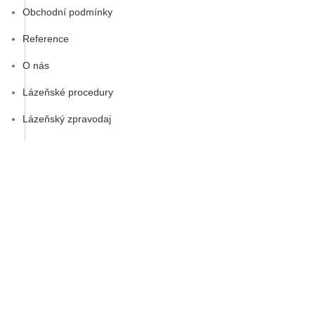
Obchodní podmínky
Reference
O nás
Lázeňské procedury
Lázeňský zpravodaj
Potřebujete poradit nebo
změnit rezervaci?
Jsme tu pro vás – rádi vám pomůžeme. Společně vybereme
pobyt, který vám bude opravdu vyhovovat.
732 220 210
(Po-pá 8:00 - 16:00)